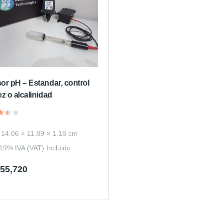
ez o alcalinidad
rado
:
14.06 × 11.89 × 1.18 cm
19% IVA (VAT) Incluido
555,720