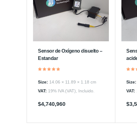
Sensor de Oxígeno disuelto –
Sensor pH – Estandar, control
Estandar
acid
Valorado
Valo
en
en
Size:
14.06 × 11.89 × 1.18 cm
Size
5.00
3.50
de 5
de 5
VAT:
19% IVA (VAT), Incluido.
VAT:
$
4,740,960
$
3,