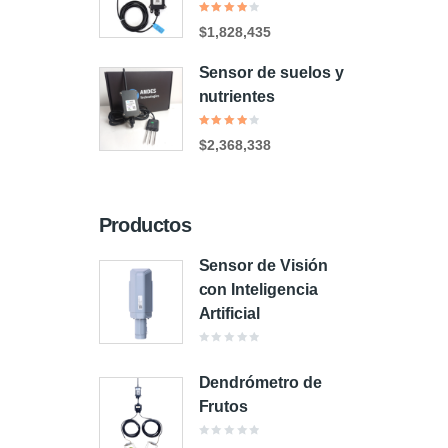
Valorado
$
1,828,435
en
4.00
de 5
Sensor de suelos y
nutrientes
Valorado
$
2,368,338
en
4.00
de 5
Productos
Sensor de Visión
con Inteligencia
Artificial
Valorado
en
0
Dendrómetro de
de
5
Frutos
Valorado