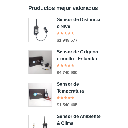
Productos mejor valorados
Sensor de Distancia
o Nivel
Valorado
$
1,949,577
en
5.00
de
5
Sensor de Oxígeno
disuelto - Estandar
Valorado
$
4,740,960
en
5.00
de
5
Sensor de
Temperatura
Valorado
$
1,546,405
en
5.00
de
5
Sensor de Ambiente
& Clima