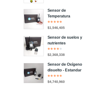
en
0
de
5
Sensor de
Temperatura
Valorado
$
1,546,405
en
5.00
de
5
Sensor de suelos y
nutrientes
Valorado
$
2,368,338
en
4.00
de 5
Sensor de Oxígeno
disuelto - Estandar
Valorado
$
4,740,960
en
5.00
de
5