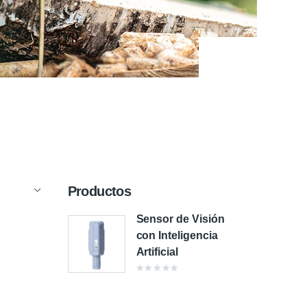
Productos
Sensor de Visión
con Inteligencia
Artificial
Valorado
en
0
de
5