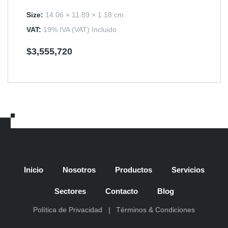
Valorado
en
Size:
14.06 × 11.89 × 1.18 cm
3.50
de 5
VAT:
19% IVA (VAT) Incluido
$
3,555,720
Inicio
Nosotros
Productos
Servicios
Sectores
Contacto
Blog
Política de Privacidad
Términos & Condiciones