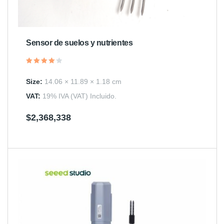
Sensor de suelos y nutrientes
Valorado
en
Size:
14.06 × 11.89 × 1.18 cm
4.00
de 5
VAT:
19% IVA (VAT) Incluido.
$
2,368,338