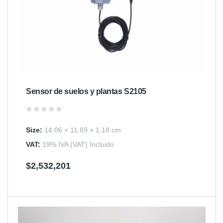
Sensor de suelos y plantas S2105
Valorado
en
Size:
14.06 × 11.89 × 1.18 cm
0
de
5
VAT:
19% IVA (VAT) Incluido
$
2,532,201