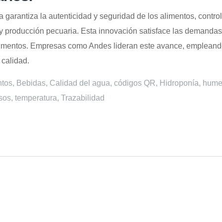
ia garantiza la autenticidad y seguridad de los alimentos, contro
a y producción pecuaria. Esta innovación satisface las demand
limentos. Empresas como Andes lideran este avance, empleando
 calidad.
ntos
,
Bebidas
,
Calidad del agua
,
códigos QR
,
Hidroponía
,
hume
sos
,
temperatura
,
Trazabilidad