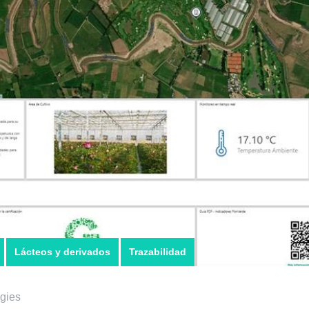
Lácteos y derivados
Trazabilidad
gies