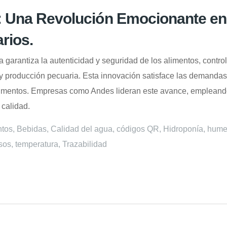
: Una Revolución Emocionante en 
rios.
ia garantiza la autenticidad y seguridad de los alimentos, contro
a y producción pecuaria. Esta innovación satisface las demand
limentos. Empresas como Andes lideran este avance, empleando
 calidad.
ntos
,
Bebidas
,
Calidad del agua
,
códigos QR
,
Hidroponía
,
hume
sos
,
temperatura
,
Trazabilidad