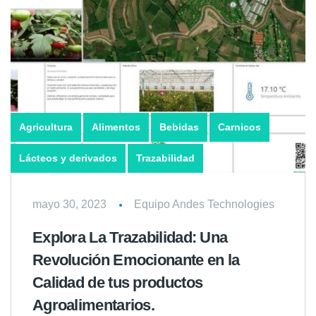
Agricultura
Alimentos
Bebidas
Carnicos
Lácteos y derivados
Trazabilidad
mayo 30, 2023
Equipo Andes Technologies
Explora La Trazabilidad: Una
Revolución Emocionante en la
Calidad de tus productos
Agroalimentarios.