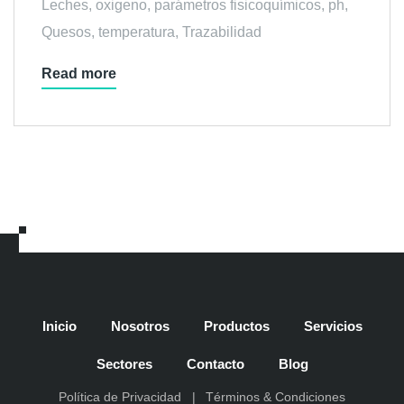
Leches
,
oxigeno
,
parámetros fisicoquímicos
,
ph
,
Quesos
,
temperatura
,
Trazabilidad
Read more
Inicio
Nosotros
Productos
Servicios
Sectores
Contacto
Blog
Política de Privacidad
Términos & Condiciones